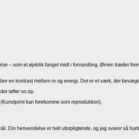
else – som et øjeblik fanget midt i forvandling. Ørnen træder fr
r en kontrast mellem ro og energi. Det er et værk, der bevæger
der løfter os op.
d. (Kunstprint kan forekomme som reproduktion).
mål. Din henvendelse er helt uforpligtende, og jeg svarer så hurt